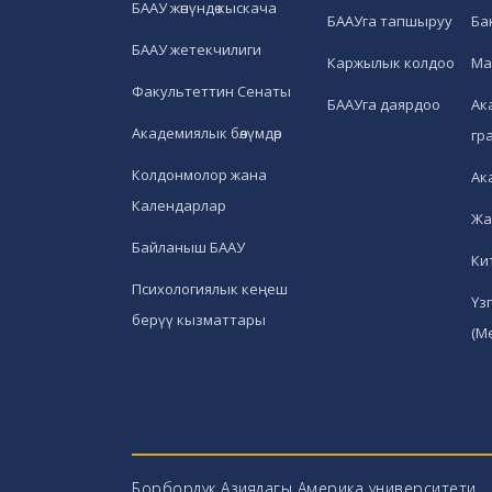
БААУ жөнүндө кыскача
БААУга тапшыруу
Ба
БААУ жетекчилиги
Каржылык колдоо
Ма
Факультеттин Сенаты
БААУга даярдоо
Ак
Академиялык бөлүмдөр
гр
Колдонмолор жана
Ак
Календарлар
Жа
Байланыш БААУ
Ки
Психологиялык кеңеш
Үз
берүү кызматтары
(М
Борбордук Азиядагы Америка университети