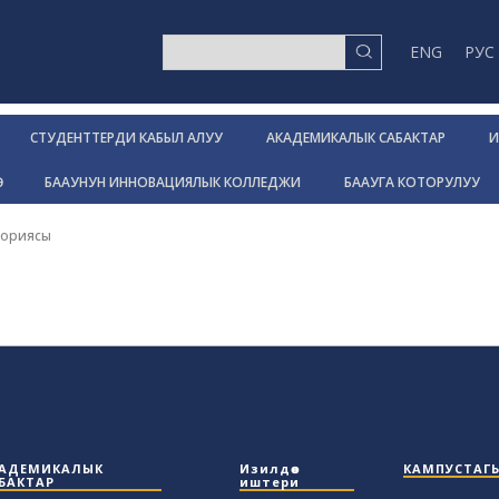
ENG
РУС
СТУДЕНТТЕРДИ КАБЫЛ АЛУУ
АКАДЕМИКАЛЫК САБАКТАР
И
Р
БААУНУН ИННОВАЦИЯЛЫК КОЛЛЕДЖИ
БААУГА КОТОРУЛУУ
ториясы
АДЕМИКАЛЫК
Изилдөө
КАМПУСТАГ
БАКТАР
иштери