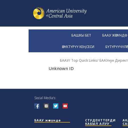
БАШКЫ БЕТ
БААУ ЖӨНҮНДӨ
ӨНҮКТҮРҮҮ КЕҢСЕСИ
БҮТҮРҮҮЧҮЛӨ
БААУ
/ Top Quick Links/
БААУнун Дирек
Unknown ID
Social Media’s:
БААУ жөнүндө
СТУДЕНТТЕРДИ
АК
КАБЫЛ АЛУУ
СА