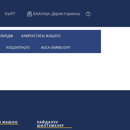
КЫРГ
БААУнун Директориясы
ЗИЛДӨӨ
КАМПУСТАГЫ ЖАШОО
КОШУЛУҢУЗ
AUCA GIVING DAY
Ы ЖАШОО
ПАЙДАЛУУ
ШИЛТЕМЕЛЕР