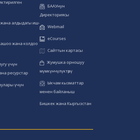
иктирилген
БААУнун
Директориясы
жана алдыдагы иш-
Webmail
eCourses
жашоо жана колдоо
Сайттын картасы
Жумушка орношуу
угу үчүн
мүмкүнчүлүктөрү
ана ресурстар
Ыкчам кызматтар
чулары үчүн
менен байланыш
Бишкек жана Кыргызстан