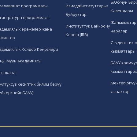
БААУнун Бир
калавриат программасы
Изилдөө Институттары/
Календары
Буйруктар
гистратура программасы
Жаңылыктар 
Институттук Байкоочу
адемиялык эрежелер жана
чаралар
Кеңеш (IRB)
афиктер
Студенттик 
адемиялык Колдоо Кеңселери
кызматтары
ңы Муун Академиясы
БААУ коомчул
кызматтар ж
тепкана
Мектеп окуу
гүлтүксүз кесиптик билим берүү
сынактар
ейкерспейс БААУ)