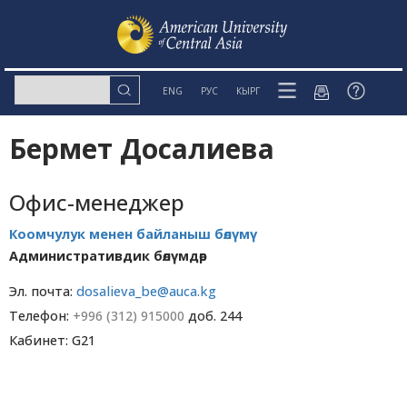
ENG
РУС
КЫРГ
Бермет Досалиева
Офис-менеджер
Коомчулук менен байланыш бөлүмү
Административдик бөлүмдөр
Эл. почта:
dosalieva_be@auca.kg
Телефон:
+996 (312) 915000
доб. 244
Кабинет: G21