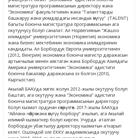
магистратура программасынын директору жана
“Экономика” факультетинин жана “Таланттарды
башкаруу жана уюмдардагы инсандык өнүгүү” (TALENT)
багыты боюнча магистратура программасынын ага
окутуучусу болуп саналат. Ал Норвегиянын “Жашоо
илимдери” университетинин (Норвегия) экономика
жана бизнес мектебинин экономика илимдеринин
кандидаты. Ал Борбордук Европа университетинен
(2012, Венгрия) экономика боюнча магистр даражасын
артыкчылык менен аяктаган жана Борбордук Азиядагы
Америка университетинин “Экономика” адистиги
боюнча бакалавр даражасына ээ болгон (2010,
Кыргызстан).
Акылай БААУда эмгек жолун 2012-жылы окутуучу болуп
баштап, ага окутуучу жана “Экономика” адистиги
боюнча магистратура программасынын директору
болуп кызмат ордунан көтөрүлгөн. 2017-жылы БААУда
“Айлана-чөйрө жана өнүгүү борбору” ачылып, ага Акылай
илимий кызматкер болуп кирген. Учурда аталган
борбордун убактылуу директору кызматын аткарып
келет. Ошондой эле ЕККУ академиясында окутуучу