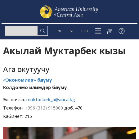
ENG
РУС
КЫРГ
Акылай Муктарбек кызы
Ага окутуучу
«Экономика» бөлүмү
Колдонмо илимдер бөлүмү
Эл. почта:
muktarbek_a@auca.kg
Телефон:
+996 (312) 915000
доб. 470
Кабинет: 215