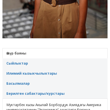
Өмүр баяны
Сыйлыктар
Илимий кызыкчылыктары
Басылмалар
Берилген сабактары/курстары
Муктарбек кызы Акылай Борбордук Азиядагы Америка
университетинин “Экономика” адистиги боюнча