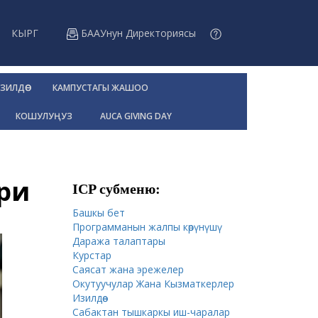
КЫРГ
БААУнун Директориясы
ЗИЛДӨӨ
КАМПУСТАГЫ ЖАШОО
КОШУЛУҢУЗ
AUCA GIVING DAY
ри
ICP cубменю:
Башкы бет
Программанын жалпы к
өрүнүшү
Даража талаптары
Курстар
Саясат жана эрежелер
Окутуучулар Жана Кызматкерлер
Изилдөө
Сабактан тышкаркы иш-чаралар