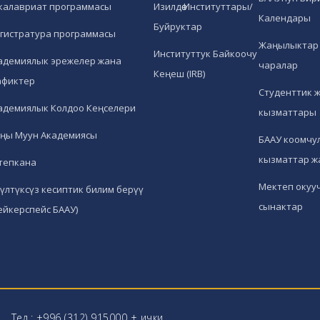
калавриат программасы
Изилдөө Институттары/
Календары
Буйруктар
гистратура программасы
Жаңылыктар 
Институттук Байкоочу
адемиялык эрежелер жана
чаралар
Кеңеш (IRB)
афиктер
Студенттик 
адемиялык Колдоо Кеңселери
кызматтары
ңы Муун Академиясы
БААУ коомчул
кызматтар ж
тепкана
Мектеп окуу
гүлтүксүз кесиптик билим берүү
сынактар
ейкерспейс БААУ)
Тел.: +996 (312) 915000 + ички.