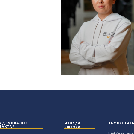
АДЕМИКАЛЫК
Изилдөө
КАМПУСТАГ
БАКТАР
иштери
БААУнун Бир