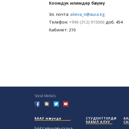
Коомдук илимдер бөлүмү
Эл. почта:
alieva_n@auca.kg
Телефон:
+996 (312) 915000
доб. 454
Кабинет: 210
Social Media’s:
БААУ жөнүндө
СТУДЕНТТЕРДИ
АК
КАБЫЛ АЛУУ
СА
БААУ жөнүндө кыскача