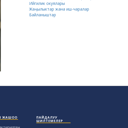
Ийгилик окуялары
Жаңылыктар жана иш-чаралар
Байланыштар
Ы ЖАШОО
ПАЙДАЛУУ
ШИЛТЕМЕЛЕР
иктирилген