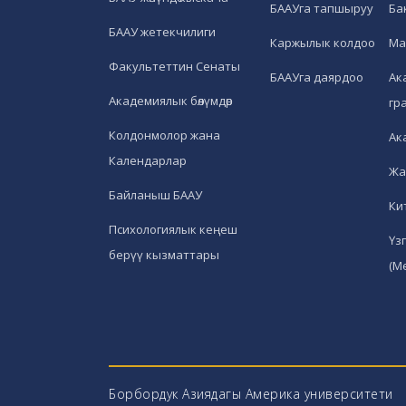
БААУга тапшыруу
Ба
БААУ жетекчилиги
Каржылык колдоо
Ма
Факультеттин Сенаты
БААУга даярдоо
Ак
Академиялык бөлүмдөр
гр
Колдонмолор жана
Ак
Календарлар
Жа
Байланыш БААУ
Ки
Психологиялык кеңеш
Үз
берүү кызматтары
(М
Борбордук Азиядагы Америка университети