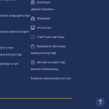
БААУнун
Директориясы
жана алдыдагы иш-
Webmail
eCourses
жашоо жана колдоо
Сайттын картасы
Жумушка орношуу
угу үчүн
мүмкүнчүлүктөрү
ана ресурстар
Ыкчам кызматтар
чулары үчүн
менен байланыш
Бишкек жана Кыргызстан