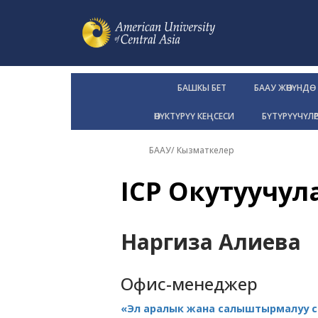
БАШКЫ БЕТ
БААУ ЖӨНҮНДӨ
ӨНҮКТҮРҮҮ КЕҢСЕСИ
БҮТҮРҮҮЧҮЛӨ
БААУ
/
Кызматкелер
ICP Окутуучу
Наргиза Алиева
Офис-менеджер
«Эл аралык жана салыштырмалуу са