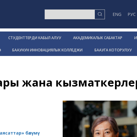
ENG
РУС
СТУДЕНТТЕРДИ КАБЫЛ АЛУУ
АКАДЕМИКАЛЫК САБАКТАР
И
Р
БААУНУН ИННОВАЦИЯЛЫК КОЛЛЕДЖИ
БААУГА КОТОРУЛУУ
лары жана кызматкерле
ясаттар» бөлүмү