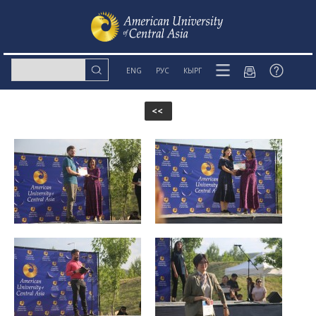
ENG
РУС
КЫРГ
<<