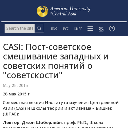
ENG
РУС
КЫРГ
CASI: Пост-советское
смешивание западных и
советских понятий о
"советскости"
May 28, 2015
28 мая 2015 г.
Совместная лекция Института изучения Центральной
Азии (CASI) и Школы теории и активизма – Бишкек
(ШТАБ):
Лектор: Джон Шоберлейн
, проф. Ph.D., Школа