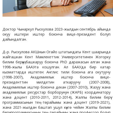
Доктор Чынаркул Рыскулова 2023-жылдын сентябрь айында
окуу иштери иштер боюнча вице-президент болуп
дайындалган.
Д-р. Рыскулова АКШнын Огайо штатындагы Кент шаарында
жайгашкан Кент Мамлекеттик Университетинен Жогорку
билим берүүнү башкаруу боюнча PhD даражасын алган жана
1998-жылы БААУга кошулган. Ал БААУда бир катар
кызматтарда иштеген: Англис тили боюнча ага окутуучу
(1998-2007), Академиялык иштер боюнча вице-
президенттин милдетин аткаруучу (2007-2008),
Академиялык иштер боюнча декан (2007-2010), Жазуу жана
академиялык ресурстар борборунун (ЖАРБ) координатору
жана доцент (2010-2011, 2012-2014), Жалпы билим берүү
программасынын тең-төрайымы жана доцент (2019-2021),
жана 2021-жылдан баштап ушул күнгө чейин Жалпы билим
берүү программасынын тең-төрайымы жана профессор болуп