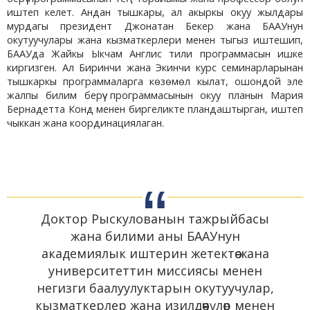
иштеп келет. Андан тышкары, ал акыркы окуу жылдары
мурдагы президент Джонатан Бекер жана БААУнун
окутуучулары жана кызматкерлери менен тыгыз иштешип,
БААУда Жайкы Ыкчам Англис тили программасын ишке
киргизген. Ал Биринчи жана Экинчи курс семинарларынан
тышкаркы программаларга көзөмөл кылат, ошондой эле
жалпы билим берүү программасынын окуу планын Мария
Бернадетта Конд менен биргеликте пландаштырган, иштеп
чыккан жана координациялаган.
Доктор Рыскулованын тажрыйбасы
жана билими аны БААУнун
академиялык иштерин жетектөө жана
университеттин миссиясы менен
негизги баалуулуктарын окутуучулар,
кызматкерлер жана изилдөөчүлөр менен