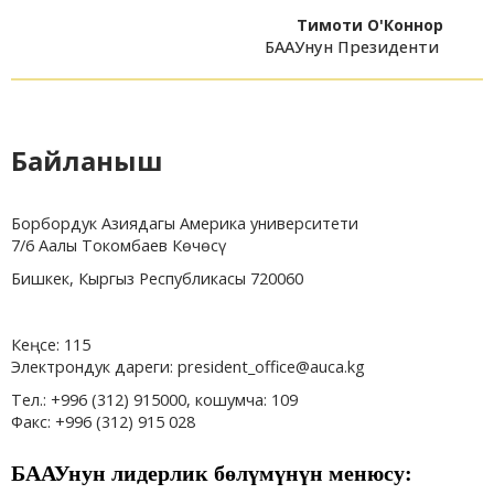
Тимоти О'Коннор
БААУнун Президенти
Байланыш
Борбордук Азиядагы Америка университети
7/6 Аалы Токомбаев Көчөсү
Бишкек, Кыргыз Республикасы 720060
Кеңсе: 115
Электрондук дареги:
president_office@auca.kg
Тел.: +996 (312) 915000, кошумча: 109
Факс: +996 (312) 915 028
БААУнун лидерлик бөлүмүнүн менюсу: