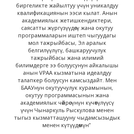
биргеликте жайылтуу үчүн уникалдуу
квалификациянын ээси кылат. Анын
академиялык жетишкендиктери,
саясатты жүргүзүүдөгү жана окутуу
программаларын иштеп чыгуудагы
мол тажрыйбасы, Эл аралык
белгилүүлүгү, башкаруучулук
тажрыйбасы жана илимий
билимдерге ээ болуусунун айкалышы
анын VPAA кызматына идеалдуу
талапкер болуусун камсыздайт. Мен
БААУнун окутуучулук курамынын,
окутуу программасынын жана
академиялык чөйрөсүнүн күчөтүлүүсү
үчүн Чынаркуль Рыскулова менен
тыгыз кызматташууну чыдамсызыдык
менен күтүүдөмүн”