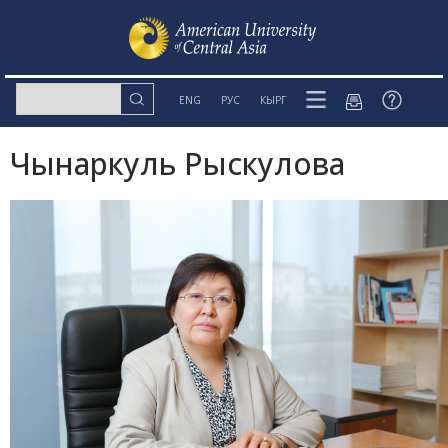
ENG
РУС
КЫРГ
Чынаркуль Рыскулова