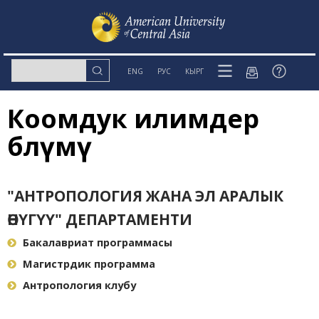
ENG
РУС
КЫРГ
Коомдук илимдер
бөлүмү
"АНТРОПОЛОГИЯ ЖАНА ЭЛ АРАЛЫК
ӨНҮГҮҮ" ДЕПАРТАМЕНТИ
Бакалавриат программасы
Магистрдик программа
Антропология клубу