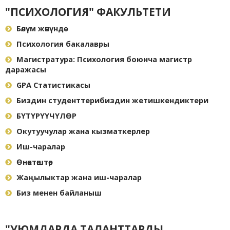
"ПСИХОЛОГИЯ" ФАКУЛЬТЕТИ
Бөлүм жөнүндө
Психология бакалавры
Магистратура: Психология боюнча магистр
даражасы
GPA Статистикасы
Биздин студенттерибиздин жетишкендиктери
БҮТҮРҮҮЧҮЛӨР
Окутуучулар жана кызматкерлер
Иш-чаралар
Өнөктөштөр
Жаңылыктар жана иш-чаралар
Биз менен байланыш
"УЮМДАРДА ТАЛАНТТАРДЫ