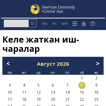
ENG
РУС
КЫРГ
Келе жаткан иш-
чаралар
<
>
Август
2026
пн
вт
ср
чт
пт
сб
вс
1
2
3
4
5
6
7
8
9
10
11
12
13
14
15
16
17
18
19
20
21
22
23