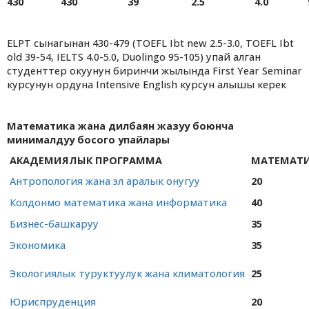
430
430
39
2.5
4.0
ELPT сынагынан 430-479 (TOEFL Ibt new 2.5-3.0, TOEFL Ibt
old 39-54, IELTS 4.0-5.0, Duolingo 95-105) упай алган
студенттер окуунун биринчи жылында First Year Seminar
курсунун ордуна Intensive English курсун алышы керек
Математика жана дилбаян жазуу боюнча
минималдуу босого упайлары
АКАДЕМИЯЛЫК ПРОГРАММА
МАТЕМАТ
Антропология жана эл аралык онугуу
20
Колдонмо математика жана информатика
40
Бизнес-башкаруу
35
Экономика
35
Экологиялык туруктуулук жана климатология
25
Юриспруденция
20