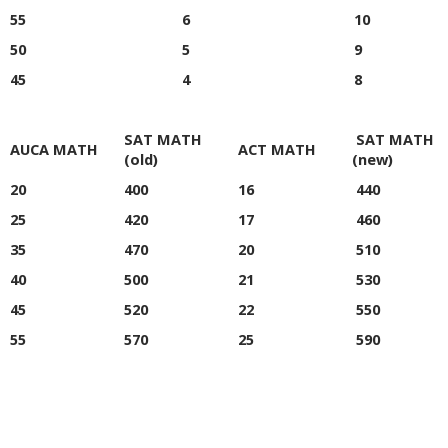
55
6
10
50
5
9
45
4
8
SAT MATH
SAT MATH
AUCA MATH
ACT MATH
(old)
(new)
20
400
16
440
25
420
17
460
35
470
20
510
40
500
21
530
45
520
22
550
55
570
25
590