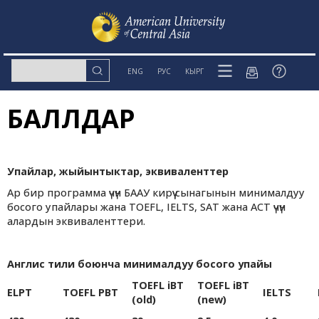
ENG
РУС
КЫРГ
БАЛЛДАР
Упайлар, жыйынтыктар, эквиваленттер
Ар бир программа үчүн БААУ кирүү сынагынын минималдуу
босого упайлары жана TOEFL, IELTS, SAT жана ACT үчүн
алардын эквиваленттери.
Англис тили боюнча минималдуу босого упайы
TOEFL iBT
TOEFL iBT
ELPT
TOEFL PBT
IELTS
(old)
(new)