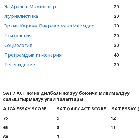
Эл Аралык Мамилелер
20
Журналистика
20
Эркин Көркөм Өнөрлөр жана Илимдер
20
Психология
20
Социология
20
Програмдык инженерия
40
Телевидение
20
SAT / ACT жана дилбаян жазуу боюнча минималдуу
салыштырмалуу упай талаптары
AUCA ESSAY SCORE
SAT (old)/ ACT SCORE
SAT ESSAY (
75
9
12
65
8
11
60
7