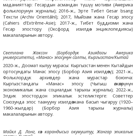
маданияттар: Гесардын асмандан түшүү мотиви (Америка
фольклорунун журналы); 2016-ж., Эрте Тибет Gesar bsang
Тексти (Archiv Orientální); 2017, Мыйзам жана Гесар эпосу
(Cahiers d’Extrême-Asie); 2017-ж., Тибет буддизми жана
Гесар эпостору (Оксфорд изилдөө энциклопедиясы)
макалаларынын автору.
Светлана Жаксон (Борбордук Азиядагы Америка
университети), «Манас» эпосунун салты, Кыргызстан/Кытай
2020-ж., Доомат кылуу мурасы: Кыргызстан менен Кытайдын
ортосундагы Манас эпосу (Борбор Азия изилдөөсү); 2021-ж.,
Фольклордук архивдер жана мурастар боюнча:
Кыргызстандагы «Манас» эпосу (Чыгыш өлкөлөрүнүн
экономикалык жана социалдык тарыхы журналы); 2022-ж.,
Элдик эпостордон эпикалык эстеликтерге: Советтер
Союзунда эпос таанууну изилдөө жана басып чыгаруу (1920–
1960-жылдар) (Борбор Азия тарыхы журналы)
макалаларынын автору.
Майкл Д. Лонг, көз карандысыз окумуштуу, Жангар эпикалык