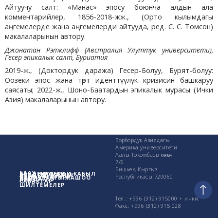
Айтуучу салт: «Манас» эпосу боюнча алдын ала
комментарийлер, 1856-2018-жж., (Орто кылымдагы
аңгемелерде жана аңгемелерди айтууда, ред. С. С. Томсон)
макалаларынын автору.
Джонатан Рэтклифф (Австралия Улуттук университети),
Гесер эпикалык салт, Буриатия
2019-ж., (Доктордук даража) Гесер-Болуу, Бурят-болуу:
Оозеки эпос жана төрт иденттүүлүк кризисин башкаруу
саясаты; 2022-ж., Шоно-Баатардын эпикалык мурасы (Ички
Азия) макалаларынын автору.
Борбордук Азиядагы
Америка университети
Аалы Токомбаев көчөсү
7/6
Бишкек, Кыргыз
БААУ жөнүндө
СТУДЕНТТЕРДИ КАБЫЛ
АКАДЕМИКАЛЫК
Изилдөө иштери
Республикасы 720060
КАМПУСТАГЫ ЖАШОО
ПАЙДАЛУУ
АЛУУ
САБАКТАР
ШИЛТЕМЕЛЕР
Тел.: +996 (312) 915000 + ички.
Факс: +996 (312) 915 028