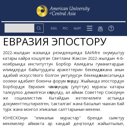
ENG
РУС
КЫРГ
ЕВРАЗИЯ ЭПОСТОРУ
2022-жылдын жазында резиденцияда БАИИге окумуштуу
катары кайра кошулган Светлана Жаксон 2022-жылдын 4-6-
ноябрында институттун Борбор Азиядагы гуманитардык
илимдерди байытуудагы аракеттерин бекемдөө жана анын
адабий искусствого болгон умтулуусун бекемдөө максатында
оозеки адабият боюнча форум өткөрдү. Жыйында эпостордун
Борбордук Евразия чөлкөмүндөгү (улуттук) мурасы катары
талкуулоо демилгеси көтөрүлдү, ал аймак Советтер Союзунун
же социалисттик Кытайдын жетекчилиги астында
документтештирилген, ‘сакталган’ жана басылып чыккан бай
турк жана монгол эпикалык салттарынын мекени.
ЮНЕСКОнун "эпикалык мурастар" бренди сыяктуу
мекемелер аймакта ар кандай деңгээлде жайылтылып,