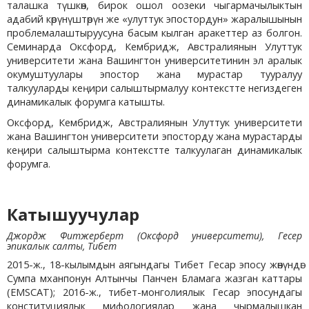
талашка түшкөн, бирок ошол оозеки чыгармачылыктын
адабий көрүнүштөрүн же «улуттук эпостордун» жаралышынын
проблемалаштыруусуна басым кылган аракеттер аз болгон.
Семинарда Оксфорд, Кембридж, Австралиянын Улуттук
университети жана Вашингтон университетинин эл аралык
окумуштуулары эпостор жана мурастар тууралуу
талкууларды кеңири салыштырмалуу контекстте негиздеген
динамикалык форумга катышты.
Оксфорд, Кембридж, Австралиянын Улуттук университети
жана Вашингтон университети эпосторду жана мурастарды
кеңири салыштырма контекстте талкуулаган динамикалык
форумга.
Катышуучулар
Джордж Фитжерберт (Оксфорд университети), Гесер
эпикалык салты, Тибет
2015-ж., 18-кылымдын аягындагы Тибет Гесар эпосу жөнүндө:
Сумпа мханпонун Алтынчы Панчен Бламага жазган каттары
(EMSCAT); 2016-ж., тибет-монголиялык Гесар эпосундагы
конституциялык мифологиялар жана чырмалышкан