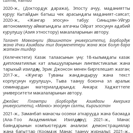
салты, Кытай
2020-ж., (Доктордук даража), Эпосту ачуу, маданиятты
куруу: Кытайдын батыш чек арасындагы маданият-саясат;
2020-ж., «Жангар эпосун» табуу: Синьцзян-Уйгур
автономиялуу аймагындагы алгачкы Ойрат эпосунун адабий
курулушу (Азия этностору) макалаларынын автору.
Талант Мавканули (Вашингтон университети), Борбордук
жана Ички Азиядагы тил документтери жана жок болуп бара
жаткан тилдер
(Келечектеги) Казак талаасынын үнү: 18-кылымдагы казак
дипломатиялык кат алышууларынын лингвистикалык жана
тарыхый изилдөөсү, Эрик Джонсон менен биргелешип жазган;
2017-ж., «Жунгар Туваны жандандыруу жана текст
корпусунун курулушу», Тыва таануу боюнча эл аралык
семинардын материалдарында; Анкара: Хаджеттепе
университети макалаларынын автору.
Джеймс Пламтри (Борбордук Азиядагы Америка
университети), «Манас» эпосунун салты, Кыргызстан
2021-ж., Заманбап манасчы оозеки аткарууда жана басмада
(Ала-Тоо Академиялык Изилдөөлөрү); 2021-ж., Манас
баяндарынын компьютердик анализи: демонстрациялар
жана багыттар (Коомдук Манас таануу журналы); 2021-ж.,