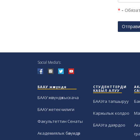
*
-
Обяза
Отправ
Social Media’s:
БААУ жөнүндө
СТУДЕНТТЕРДИ
АК
КАБЫЛ АЛУУ
СА
БААУ жөнүндө кыскача
БААУга тапшыруу
Ба
БААУ жетекчилиги
Каржылык колдоо
Ма
Факультеттин Сенаты
БААУга даярдоо
Ак
Академиялык бөлүмдөр
гр