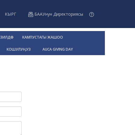
КЫРГ
БААУнун Директориясы
ЗИЛДӨӨ
КАМПУСТАГЫ ЖАШОО
КОШУЛУҢУЗ
AUCA GIVING DAY