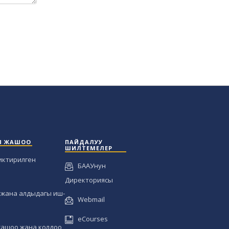
Ы ЖАШОО
ПАЙДАЛУУ
ШИЛТЕМЕЛЕР
иктирилген
БААУнун
Директориясы
жана алдыдагы иш-
Webmail
eCourses
жашоо жана колдоо