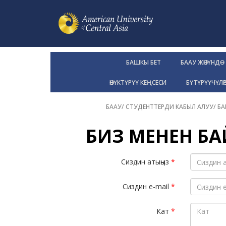
БАШКЫ БЕТ
БААУ ЖӨНҮНДӨ
ӨНҮКТҮРҮҮ КЕҢСЕСИ
БҮТҮРҮҮЧҮЛӨ
БААУ
/
СТУДЕНТТЕРДИ КАБЫЛ АЛУУ
/
БА
БИЗ МЕНЕН Б
Сиздин атыӊыз
*
Сиздин e-mail
*
Кат
*