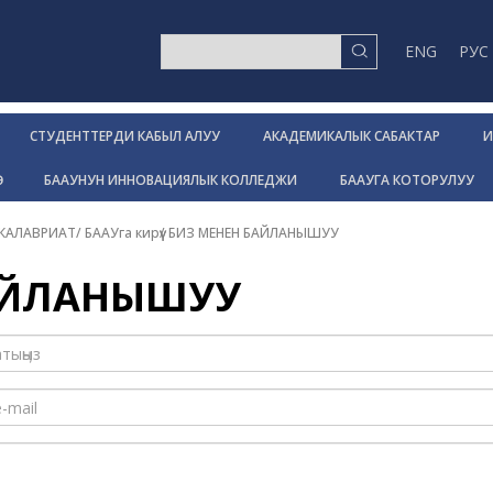
ENG
РУС
СТУДЕНТТЕРДИ КАБЫЛ АЛУУ
АКАДЕМИКАЛЫК САБАКТАР
И
Р
БААУНУН ИННОВАЦИЯЛЫК КОЛЛЕДЖИ
БААУГА КОТОРУЛУУ
КАЛАВРИАТ
/
БААУга кирүү
/
БИЗ МЕНЕН БАЙЛАНЫШУУ
АЙЛАНЫШУУ