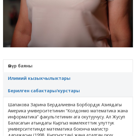
Өмүр баяны
Илимий кызыкчылыктары
Берилген сабактары/курстары
Шапакова Зарина Бердалиевна Борбордук Азиядагы
Америка университетинин “Колдонмо математика жана
информатика” факультетинин ага окутуучусу. Ал Жусуп
Баласагын атындагы Кыргыз мамлекеттик улуттук
университетинде математика боюнча магистр
даражасын (1998, Кыргызстан) жана аталган окуу