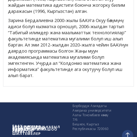
жайдын математика адистиги боюнча жогорку билим
даражасын (1996, Кыргызстан) алган.
Зарина Бердалиевна 2000-жылы БААУга Окуу бөлүмүнү
адиси болуп кызматка орношуп, 2006-жылдан тартып
“Табигый илимдер жана маалыматтык технологиялар”
факультетинде математика мугалими болуп иш алып
барган. Ал эми 2012-жылдан 2020-жылга чейин БААУнун
даярдоо программасы болгон Жаңы муун
академиясында математика мугалими болуп
эмгектенген. Учурда ал “Колдонмо математика жана
информатика” факультетинде ага окутуучу болуп иш
алып барат.
Борбордук Азиядагы
Америка университети
Аалы Токомбаев көчөсү
7/6
Бишкек, Кыргыз
БААУ жөнүндө
СТУДЕНТТЕРДИ КАБЫЛ
АКАДЕМИКАЛЫК
Изилдөө иштери
Республикасы 720060
КАМПУСТАГЫ ЖАШОО
ПАЙДАЛУУ
АЛУУ
САБАКТАР
ШИЛТЕМЕЛЕР