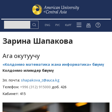
ENG
РУС
КЫРГ
Зарина Шапакова
Ага окутуучу
«Колдонмо математика жана информатика» бөлүмү
Колдонмо илимдер бөлүмү
Эл. почта:
shapakova_z@auca.kg
Телефон:
+996 (312) 915000
доб. 426
Кабинет: 415