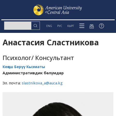
ENG
РУС
КЫРГ
Анастасия Сластникова
Психолог/ Консультант
Кеңеш Берүү Кызматы
Административдик бөлүмдөр
Эл. почта:
slastnikova_a@auca.kg