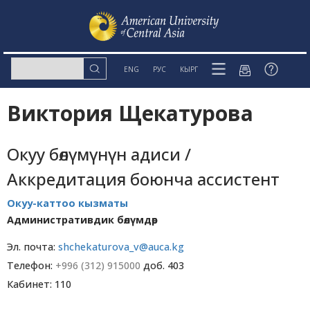
ENG
РУС
КЫРГ
Виктория Щекатурова
Окуу бөлүмүнүн адиси /
Аккредитация боюнча ассистент
Окуу-каттоо кызматы
Административдик бөлүмдөр
Эл. почта:
shchekaturova_v@auca.kg
Телефон:
+996 (312) 915000
доб. 403
Кабинет: 110