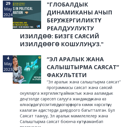
29
"ГЛОБАЛДЫК
May
ДИНАМИКАНЫ АЧЫП
2024
БЕРҮҮ, ЖЕРГИЛИКТҮҮ
РЕАЛДУУЛУКТУ
ИЗИЛДӨӨ: БИЗГЕ САЯСИЙ
ИЗИЛДӨӨГӨ КОШУЛУҢУЗ."
4
“ЭЛ АРАЛЫК ЖАНА
May
САЛЫШТЫРМА САЯСАТ”
2023
ФАКУЛЬТЕТИ
“Эл аралык жана салыштырма саясат”
программасы саясат жана саясий
окуяларга жергиликтүү, аймактык жана ааламдык
деңгээлде саресеп салууга жөндөмдүү жана өз
өлкөсүндөгү позитивдүү өзгөрүүлөргө көмөк көрсөтүүнү
каалаган адистерди даярдоого багытталган. Бул
Саясат таануу, Эл аралык мамилелелер жана
Салыштырма саясат боюнча күчтүү заманбап