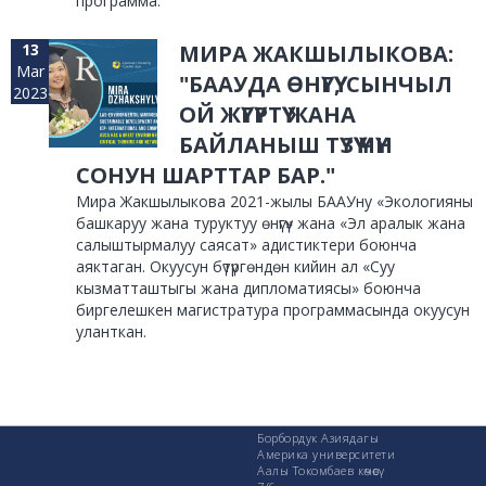
программа.
13
МИРА ЖАКШЫЛЫКОВА:
Mar
"БААУДА ӨНҮГҮҮ, СЫНЧЫЛ
2023
ОЙ ЖҮГҮРТҮҮ ЖАНА
БАЙЛАНЫШ ТҮЗҮҮ ҮЧҮН
СОНУН ШАРТТАР БАР."
Мира Жакшылыкова 2021-жылы БААУну «Экологияны
башкаруу жана туруктуу өнүгүү» жана «Эл аралык жана
салыштырмалуу саясат» адистиктери боюнча
аяктаган. Окуусун бүтүргөндөн кийин ал «Суу
кызматташтыгы жана дипломатиясы» боюнча
биргелешкен магистратура программасында окуусун
уланткан.
Борбордук Азиядагы
Америка университети
Аалы Токомбаев көчөсү