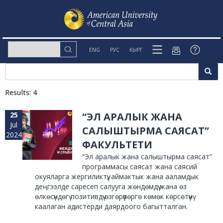
ENG
РУС
КЫРГ
Results: 4
25
“ЭЛ АРАЛЫК ЖАНА
Jul
САЛЫШТЫРМА САЯСАТ”
2024
ФАКУЛЬТЕТИ
“Эл аралык жана салыштырма саясат”
программасы саясат жана саясий
окуяларга жергиликтүү, аймактык жана ааламдык
деңгээлде саресеп салууга жөндөмдүү жана өз
өлкөсүндөгү позитивдүү өзгөрүүлөргө көмөк көрсөтүүнү
каалаган адистерди даярдоого багытталган.