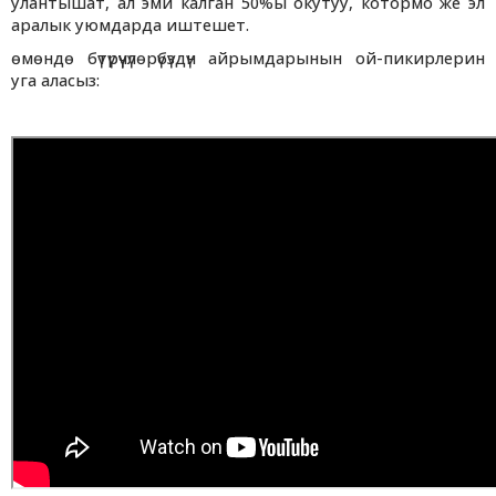
улантышат, ал эми калган 50%ы окутуу, котормо же эл
аралык уюмдарда иштешет.
өмөндө бүтүрүүчүлөрүбүздүн айрымдарынын ой-пикирлерин
уга аласыз: