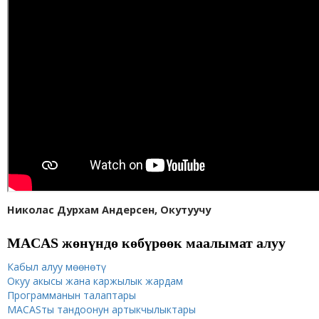
Николас Дурхам Андерсен, Окутуучу
MACAS жөнүндө көбүрөөк маалымат алуу
Кабыл алуу мөөнөтү
Окуу акысы жана каржылык жардам
Программанын талаптары
MACASты тандоонун артыкчылыктары