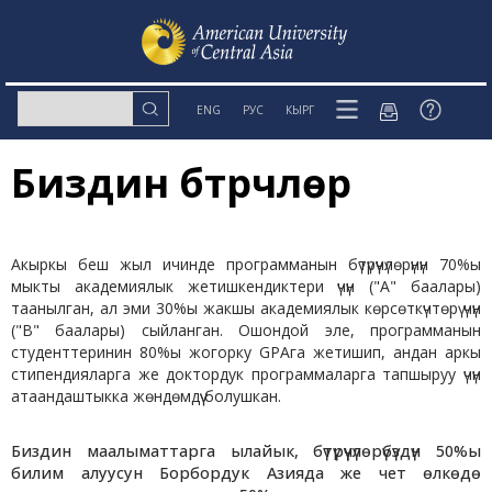
ENG
РУС
КЫРГ
Биздин бүтүрүүчүлөр
Акыркы беш жыл ичинде программанын бүтүрүүчүлөрүнүн 70%ы
мыкты академиялык жетишкендиктери үчүн ("А" баалары)
таанылган, ал эми 30%ы жакшы академиялык көрсөткүчтөрү үчүн
("В" баалары) сыйланган. Ошондой эле, программанын
студенттеринин 80%ы жогорку GPAга жетишип, андан аркы
стипендияларга же доктордук программаларга тапшыруу үчүн
атаандаштыкка жөндөмдүү болушкан.
Биздин маалыматтарга ылайык, бүтүрүүчүлөрүбүздүн 50%ы
билим алуусун Борбордук Азияда же чет өлкөдө