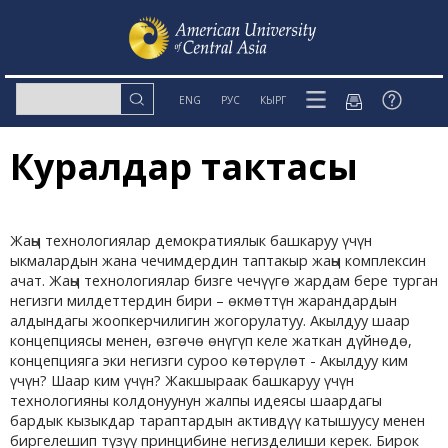
ENG
РУС
КЫРГ
Куралдар тактасы
Жаңы технологиялар демократиялык башкаруу үчүн
ыкмалардын жана чечимдердин таптакыр жаңы комплексин
ачат. Жаңы технологиялар бизге чечүүгө жардам бере турган
негизги милдеттердин бири – өкмөттүн жарандардын
алдындагы жоопкерчилигин жогорулатуу. Акылдуу шаар
концепциясы менен, өзгөчө өнүгүп келе жаткан дүйнөдө,
концепцияга эки негизги суроо көтөрүлөт - Акылдуу ким
үчүн? Шаар ким үчүн? Жакшыраак башкаруу үчүн
технологияны колдонуунун жалпы идеясы шаардагы
бардык кызыкдар тараптардын активдүү катышуусу менен
биргелешип түзүү принцибине негизделиши керек. Бирок