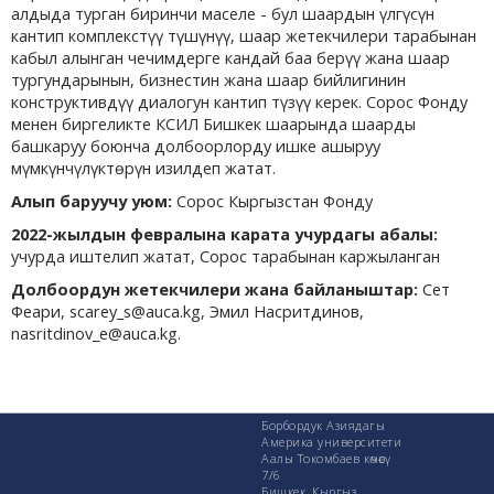
алдыда турган биринчи маселе - бул шаардын үлгүсүн
кантип комплекстүү түшүнүү, шаар жетекчилери тарабынан
кабыл алынган чечимдерге кандай баа берүү жана шаар
тургундарынын, бизнестин жана шаар бийлигинин
конструктивдүү диалогун кантип түзүү керек. Сорос Фонду
менен биргеликте КСИЛ Бишкек шаарында шаарды
башкаруу боюнча долбоорлорду ишке ашыруу
мүмкүнчүлүктөрүн изилдеп жатат.
Алып баруучу уюм:
Сорос Кыргызстан Фонду
2022-жылдын февралына карата учурдагы абалы:
учурда иштелип жатат, Сорос тарабынан каржыланган
Долбоордун жетекчилери жана байланыштар:
Сет
Феари, scarey_s@auca.kg, Эмил Насритдинов,
nasritdinov_e@auca.kg.
Борбордук Азиядагы
Америка университети
Аалы Токомбаев көчөсү
7/6
Бишкек, Кыргыз