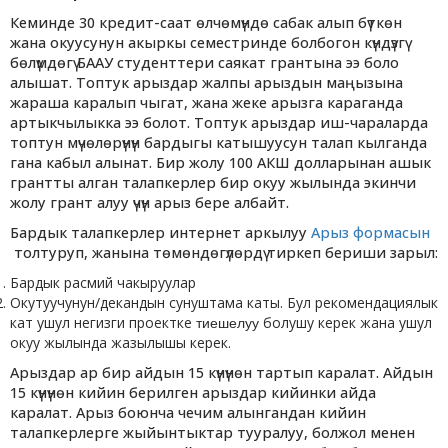
Кеминде 30 кредит-саат өлчөмүндө сабак алып бүткөн
жана окуусунун акыркы семестринде болбогон күндүзгү
бөлүмдөгү БААУ студенттери саякат грантына ээ боло
алышат. Топтук арыздар жалпы арыздын маңызына
жараша каралып чыгат, жана жеке арызга караганда
артыкчылыкка ээ болот. Топтук арыздар иш-чараларда
топтун мүчөлөрүнүн бардыгы катышуусун талап кылганда
гана кабыл алынат. Бир жолу 100 АКШ долларынан ашык
грантты алган талапкерлер бир окуу жылында экинчи
жолу грант алуу үчүн арыз бере албайт.
Бардык талапкерлер интернет аркылуу
Арыз формасын
толтуруп, жанына төмөндөгүлөрдү тиркеп бериши зарыл:
Бардык расмий чакыруулар
Окутуучунун/декандын сунуштама каты. Бул рекомендациялык
кат ушул негизги проектке
болушу керек жана ушул
тиешелуу
окуу жылында жазылышы керек.
Арыздар ар бир айдын 15 күнүнөн тартып каралат. Айдын
15 күнүнөн кийин берилген арыздар кийинки айда
каралат. Арыз боюнча чечим алынгандан кийин
талапкерлерге жыйынтыктар тууралуу, болжол менен