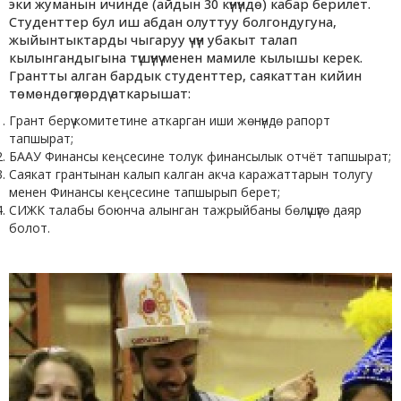
эки жуманын ичинде (айдын 30 күнүндө) кабар берилет.
Студенттер бул иш абдан олуттуу болгондугуна,
жыйынтыктарды чыгаруу үчүн убакыт талап
кылынгандыгына түшүнүү менен мамиле кылышы керек.
Грантты алган бардык студенттер, саякаттан кийин
төмөндөгүлөрдү аткарышат:
Грант берүү комитетине аткарган иши жөнүндө рапорт
тапшырат;
БААУ Финансы кеңсесине толук финансылык отчёт тапшырат;
Саякат грантынан калып калган акча каражаттарын толугу
менен Финансы кеңсесине тапшырып берет;
СИЖК талабы боюнча алынган тажрыйбаны бөлүшүүгө даяр
болот.