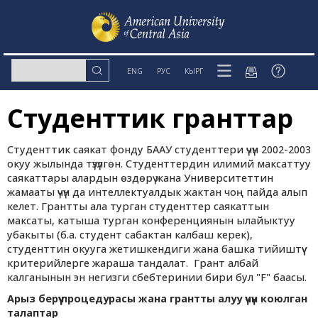
ENG
РУС
КЫРГ
Студенттик гранттар
Студенттик саякат фонду БААУ студенттери үчүн 2002-2003
окуу жылында түзүлгөн. Студенттердин илимий максаттуу
саякаттары алардын өздөрү жана Университеттин
жамааты үчүн да интеллектуалдык жактан чоң пайда алып
келет. Грантты ала турган студенттер саякаттын
максаты, катыша турган конференциянын ылайыктуу
убакыты (б.а. студент сабактан калбаш керек),
студенттин окууга жетишкендиги жана башка тийиштүү
критерийлерге жараша тандалат. Грант албай
калганынын эн негизги сбебтеринии бири бул "F" баасы.
Арыз берүү процедурасы жана грантты алуу үчүн коюлган
талаптар