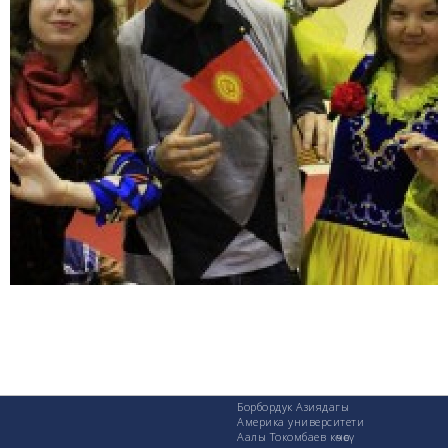
Борбордук Азиядагы
Америка университети
Аалы Токомбаев көчөсү