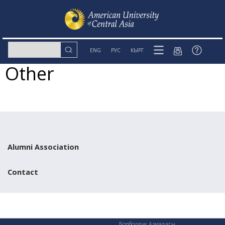
ENG
РУС
КЫРГ
Other
Alumni Association
Contact
Борбордук Азиядагы