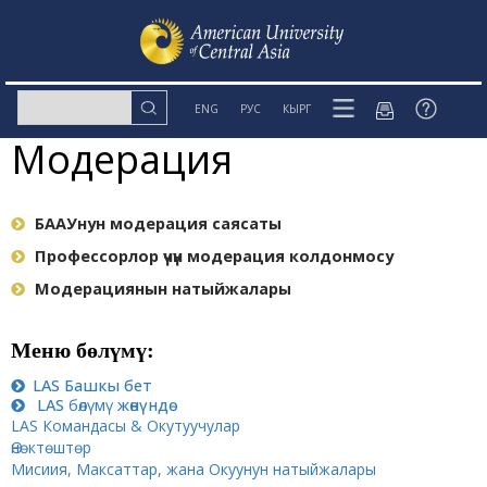
ENG
РУС
КЫРГ
Модерация
БААУнун модерация саясаты
Профессорлор үчүн модерация колдонмосу
Модерациянын натыйжалары
Меню бөлүмү:
LAS Башкы бет
LAS
бөлүмү
жөнүндө
LAS Командасы & Окутуучулар
Өнөктөштөр
Mисиия, Максаттар, жана Окуунун натыйжалары