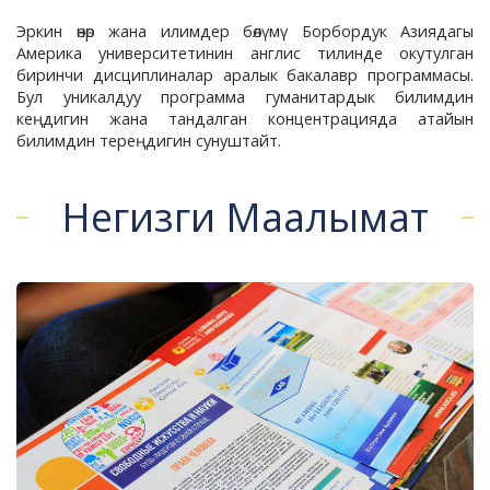
Эркин өнөр жана илимдер бөлүмү
Борбордук Азиядагы
Америка университетинин англис тилинде окутулган
биринчи дисциплиналар аралык бакалавр программасы.
Бул уникалдуу программа гуманитардык билимдин
кеңдигин жана тандалган концентрацияда атайын
билимдин тереңдигин сунуштайт.
Негизги Маалымат