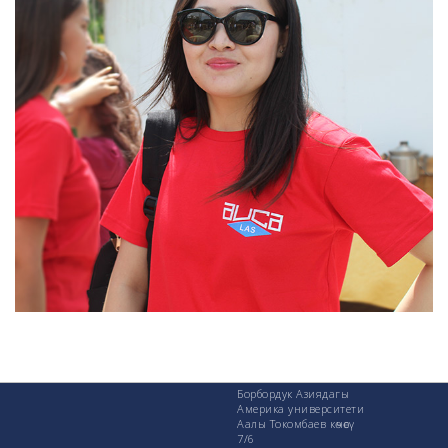
Борбордук Азиядагы
Америка университети
Аалы Токомбаев көчөсү
7/6