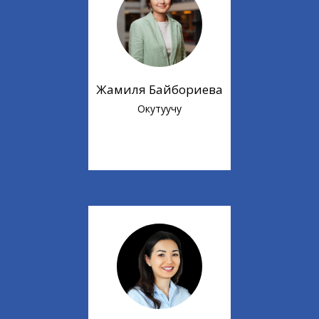
Жамиля Байбориева
Окутуучу