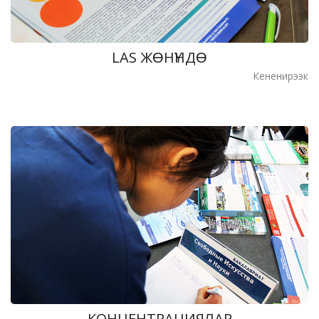
LAS ЖƟНҮНДƟ
Кененирээк
КОНЦЕНТРАЦИЯЛАР