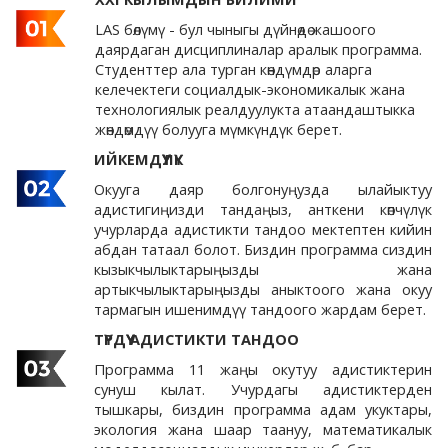
LAS бөлүмү
- бул чыныгы дүйнөдө жашоого
даярдаган дисциплиналар аралык программа.
Студенттер ала турган көндүмдөр аларга
келечектеги социалдык-экономикалык жана
технологиялык реалдуулукта атаандаштыкка
жөндөмдүү болууга мүмкүндүк берет.
ИЙКЕМДҮҮЛҮК
Окууга даяр болгонуңузда ылайыктуу
адистигиңизди тандаңыз, анткени көпчүлүк
учурларда адистикти тандоо мектептен кийин
абдан татаал болот. Биздин программа сиздин
кызыкчылыктарыңызды жана
артыкчылыктарыңызды аныктоого жана окуу
тармагын ишенимдүү тандоого жардам берет.
ТҮРДҮҮ АДИСТИКТИ ТАНДОО
Программа 11 жаңы окутуу адистиктерин
сунуш кылат. Учурдагы адистиктерден
тышкары, биздин программа адам укуктары,
экология жана шаар таануу, математикалык