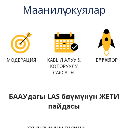
Маанилүү окуялар
МОДЕРАЦИЯ
КАБЫЛ АЛУУ &
БҮТҮРҮҮЧҮЛӨР
КОТОРУУЛУ
САЯСАТЫ
БААУдагы LAS бөлүмүнүн ЖЕТИ
пайдасы
XXI КЫЛЫМДЫН БИЛИМИ