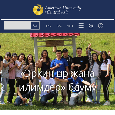
ENG
РУС
КЫРГ
«Эркин өнөр жана
илимдер» бөлүмү