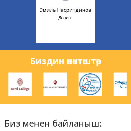
Эмиль Насритдинов
Доцент
Биздин өнөктөштөр
Биз менен байланыш: