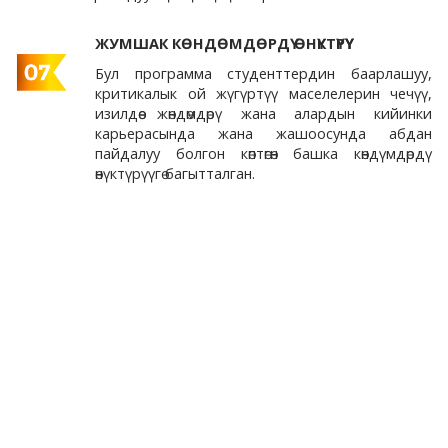
ЖУМШАК КӨНДӨМДӨРДҮ ӨНҮКТҮРҮҮ
Бул программа студенттердин баарлашуу,
критикалык ой жүгүртүү маселелерин чечүү,
изилдөө жөндөмдөрү жана алардын кийинки
карьерасында жана жашоосунда абдан
пайдалуу болгон көптөгөн башка көндүмдөрдү
өнүктүрүүгө багытталган.