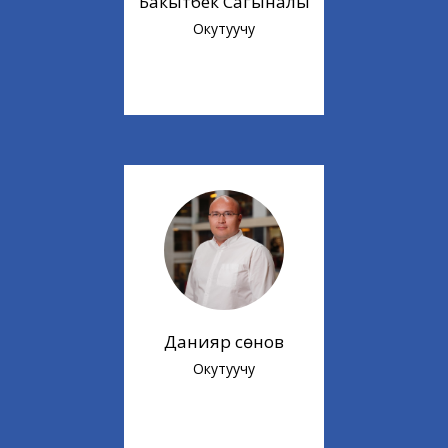
Бакытбек Сагыналы
Окутуучу
Данияр Үсөнов
Окутуучу