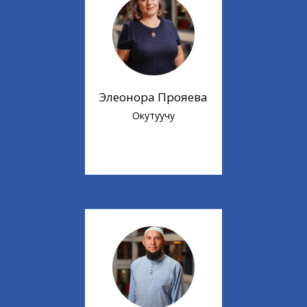
Элеонора Прояева
Окутуучу