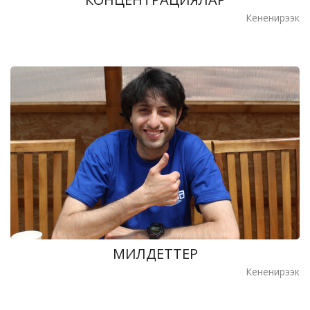
Кененирээк
МИЛДЕТТЕР
Кененирээк