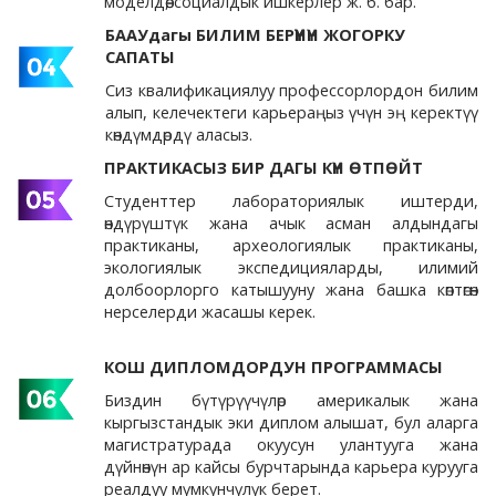
моделдөө, социалдык ишкерлер ж. б. бар.
БААУдагы БИЛИМ БЕРҮҮНҮН ЖОГОРКУ
САПАТЫ
Сиз квалификациялуу профессорлордон билим
алып, келечектеги карьераңыз үчүн эң керектүү
көндүмдөрдү аласыз.
ПРАКТИКАСЫЗ БИР ДАГЫ КҮН ӨТПӨЙТ
Студенттер лабораториялык иштерди,
өндүрүштүк жана ачык асман алдындагы
практиканы, археологиялык практиканы,
экологиялык экспедицияларды, илимий
долбоорлорго катышууну жана башка көптөгөн
нерселерди жасашы керек.
КОШ ДИПЛОМДОРДУН ПРОГРАММАСЫ
Биздин бүтүрүүчүлөр америкалык жана
кыргызстандык эки диплом алышат, бул аларга
магистратурада окуусун улантууга жана
дүйнөнүн ар кайсы бурчтарында карьера курууга
реалдуу мүмкүнчүлүк берет.