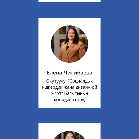
Елена Чигибаева
Окутуучу, “Социалдык
ишкердик жана дизайн-ой
жүгүртүү” багытынын
координатору,