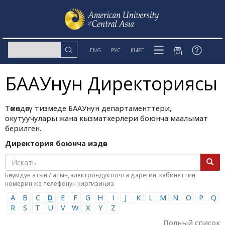
ENG
РУС
КЫРГ
БААУнун Директориясы
Төмөндөгү тизмеде БААУнун департаменттери,
окутуучулары жана кызматкерлери боюнча маалымат
берилген.
Директория боюнча издөө:
Бөлүмдүн атын / атын, электрондук почта дарегин, кабинеттин
номерин же телефонун киргизиңиз
A
B
C
D
E
F
G
H
I
J
K
L
M
N
O
P
Q
R
S
T
U
V
W
X
Y
Z
Полный список