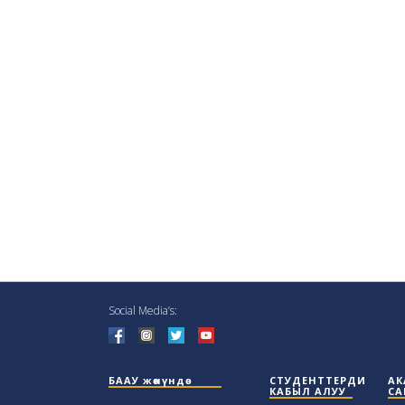
Social Media’s:
БААУ жөнүндө
СТУДЕНТТЕРДИ
АК
КАБЫЛ АЛУУ
СА