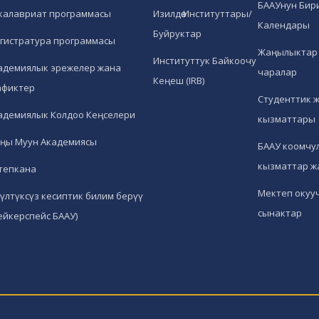
БААУнун Бир
калавриат программасы
Изилдөө Институттары/
Календары
Буйруктар
гистратура программасы
Жаңылыктар 
Институттук Байкоочу
адемиялык эрежелер жана
чаралар
Кеңеш (IRB)
афиктер
Студенттик 
адемиялык Колдоо Кеңселери
кызматтары
ңы Муун Академиясы
БААУ коомчул
кызматтар ж
тепкана
Мектеп окуу
гүлтүксүз кесиптик билим берүү
сынактар
ейкерспейс БААУ)