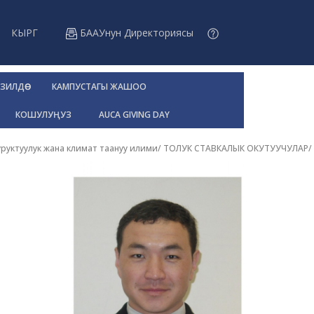
КЫРГ
БААУнун Директориясы
ЗИЛДӨӨ
КАМПУСТАГЫ ЖАШОО
КОШУЛУҢУЗ
AUCA GIVING DAY
руктуулук жана климат таануу илими
/ ТОЛУК СТАВКАЛЫК ОКУТУУЧУЛАР/