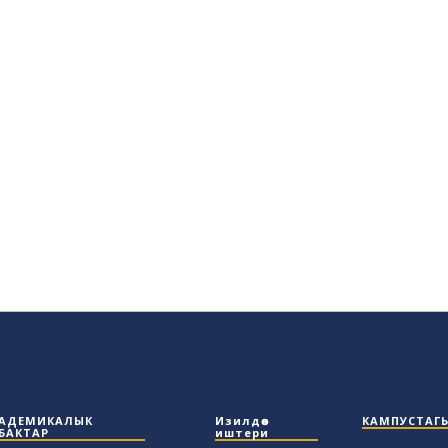
АДЕМИКАЛЫК
Изилдөө
КАМПУСТАГ
БАКТАР
иштери