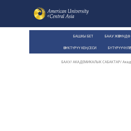
БАШКЫ БЕТ
БААУ ЖӨНҮНДӨ
ӨНҮКТҮРҮҮ КЕҢСЕСИ
БҮТҮРҮҮЧҮЛӨ
БААУ
/
АКАДЕМИКАЛЫК САБАКТАР
/
Акад