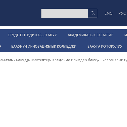
ENG
РУС
СТУДЕНТТЕРДИ КАБЫЛ АЛУУ
АКАДЕМИКАЛЫК САБАКТАР
И
Р
БААУНУН ИННОВАЦИЯЛЫК КОЛЛЕДЖИ
БААУГА КОТОРУЛУУ
емиялык Бөлүмдөр/ Мектептер
/
Колдонмо илимдер бөлүмү
/
Экологиялык ту