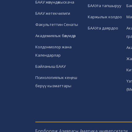
БААУ жөнүндө кыскача
БААУга тапшыруу
Ба
БААУ жетекчилиги
Каржылык колдоо
Ма
Факультеттин Сенаты
БААУга даярдоо
Ак
Академиялык бөлүмдөр
гр
Колдонмолор жана
Ак
Календарлар
Жа
Байланыш БААУ
Ки
Психологиялык кеңеш
Үз
берүү кызматтары
(М
Борбордук Азиядагы Америка университети