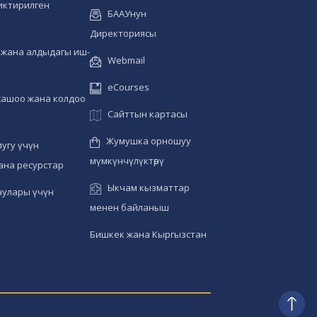
иктирилген
БААУнун
Директориясы
жана алдыдагы иш-
Webmail
eCourses
жашоо жана колдоо
Сайттын картасы
Жумушка орношуу
угу үчүн
мүмкүнчүлүктөрү
ана ресурстар
Ыкчам кызматтар
чулары үчүн
менен байланыш
Бишкек жана Кыргызстан