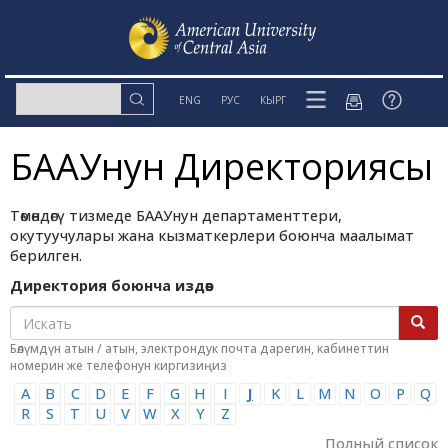
ENG
РУС
КЫРГ
БААУнун Директориясы
Төмөндөгү тизмеде БААУнун департаменттери,
окутуучулары жана кызматкерлери боюнча маалымат
берилген.
Директория боюнча издөө:
Бөлүмдүн атын / атын, электрондук почта дарегин, кабинеттин
номерин же телефонун киргизиңиз
A
B
C
D
E
F
G
H
I
J
K
L
M
N
O
P
Q
R
S
T
U
V
W
X
Y
Z
Полный список