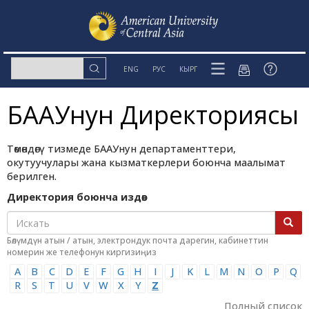
ENG
РУС
КЫРГ
БААУнун Директориясы
Төмөндөгү тизмеде БААУнун департаменттери,
окутуучулары жана кызматкерлери боюнча маалымат
берилген.
Директория боюнча издөө:
Бөлүмдүн атын / атын, электрондук почта дарегин, кабинеттин
номерин же телефонун киргизиңиз
A
B
C
D
E
F
G
H
I
J
K
L
M
N
O
P
Q
R
S
T
U
V
W
X
Y
Z
Полный список