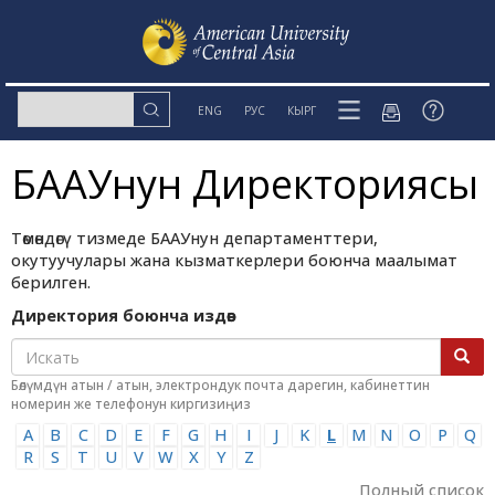
ENG
РУС
КЫРГ
БААУнун Директориясы
Төмөндөгү тизмеде БААУнун департаменттери,
окутуучулары жана кызматкерлери боюнча маалымат
берилген.
Директория боюнча издөө:
Бөлүмдүн атын / атын, электрондук почта дарегин, кабинеттин
номерин же телефонун киргизиңиз
A
B
C
D
E
F
G
H
I
J
K
L
M
N
O
P
Q
R
S
T
U
V
W
X
Y
Z
Полный список