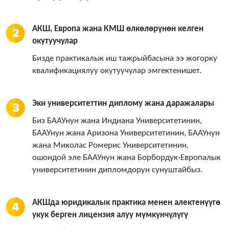
АКШ, Европа жана КМШ өлкөлөрүнөн келген
окутуучулар
Бизде практикалык иш тажрыйбасына ээ жогорку
квалификациялуу окутуучулар эмгектенишет.
Эки университеттин диплому жана даражалары
Биз БААУнун жана Индиана Университетинин,
БААУнун жана Аризона Университетинин, БААУнун
жана Миколас Ромерис Университетинин,
ошондой эле БААУнун жана Борбордук-Европалык
университетинин дипломдорун сунуштайбыз.
АКШда юридикалык практика менен алектенүүгө
укук берген лицензия алуу мүмкүнчүлүгү