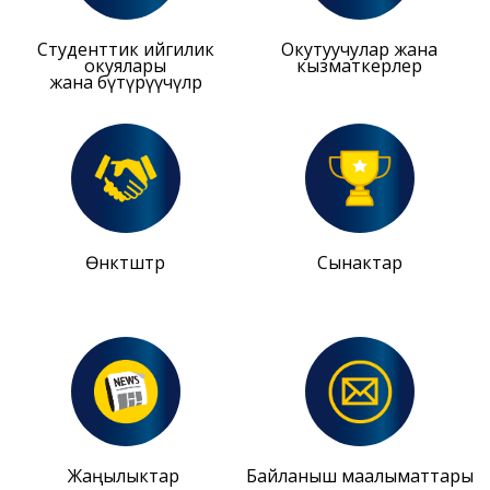
Студенттик ийгилик
Окутуучулар жана
окуялары
кызматкерлер
жана бүтүрүүчүлөр
Өнөктөштөр
Сынактар
Жаңылыктар
Байланыш маалыматтары