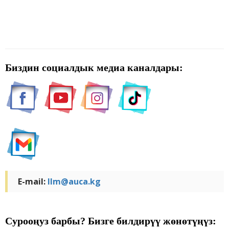
Биздин социалдык медиа каналдары:
E-mail:
llm@auca.kg
Сурооңуз барбы? Бизге билдирүү жөнөтүңүз: