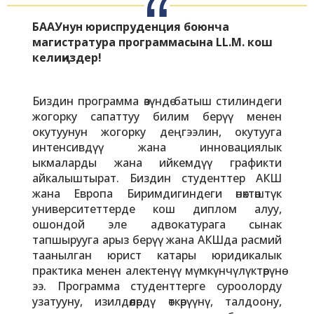
БААУнун юриспруденция боюнча
магистратура программасына LL.M. кош
келиңиздер!
Биздин программа өзүндө батыш стилиндеги
жогорку сапаттуу билим берүү менен
окутуунун жогорку деңгээлин, окутууга
интенсивдүү жана инновациялык
ыкмаларды жана ийкемдүү графикти
айкалыштырат. Биздин студенттер АКШ
жана Европа Биримдигиндеги өнөктөштүк
университеттерде кош диплом алуу,
ошондой эле адвокатурага сынак
тапшырууга арыз берүү жана АКШда расмий
таанылган юрист катары юридикалык
практика менен алектенүү мүмкүнчүлүктөрүнө
ээ. Программа студенттерге суроолорду
узатууну, изилдөөлөрдү өткөрүүнү, талдоону,