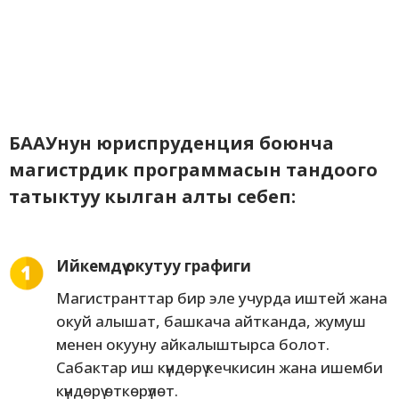
БААУнун юриспруденция боюнча
магистрдик программасын тандоого
татыктуу кылган алты себеп:
Ийкемдүү окутуу графиги
Магистранттар бир эле учурда иштей жана
окуй алышат, башкача айтканда, жумуш
менен окууну айкалыштырса болот.
Сабактар иш күндөрү кечкисин жана ишемби
күндөрү өткөрүлөт.