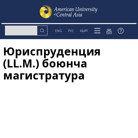
ENG
РУС
КЫРГ
Юриспруденция
(LL.M.) боюнча
магистратура