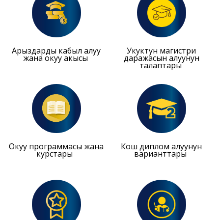
Арыздарды кабыл алуу
Укуктун магистри
жана окуу акысы
даражасын алуунун
талаптары
Окуу программасы жана
Кош диплом алуунун
курстары
варианттары