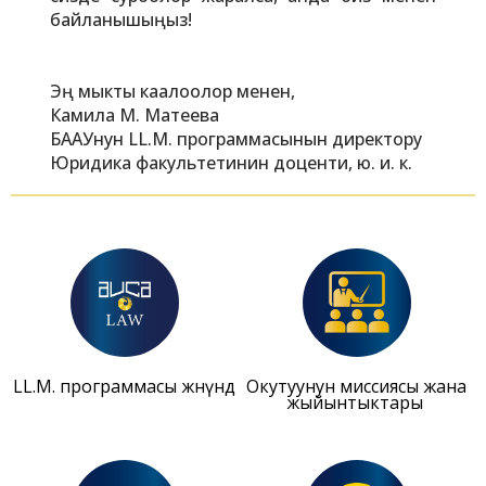
байланышыңыз!
Эң мыкты каалоолор менен,
Камила М. Матеева
БААУнун LL.M. программасынын директору
Юридика факультетинин доценти, ю. и. к.
LL.M. программасы жөнүндө
Окутуунун миссиясы жана
жыйынтыктары