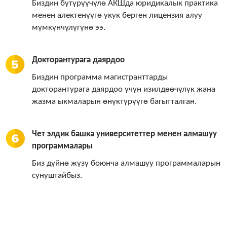
Биздин бүтүрүүчүлө АКШда юридикалык практика
менен алектенүүгө укук берген лицензия алуу
мүмкүнчүлүгүнө ээ.
Докторантурага даярдоо
Биздин программа магистранттарды
докторантурага даярдоо үчүн изилдөөчүлүк жана
жазма ыкмаларын өнүктүрүүгө багытталган.
Чет элдик башка университеттер менен алмашуу
программалары
Биз дүйнө жүзү боюнча алмашуу программаларын
сунуштайбыз.