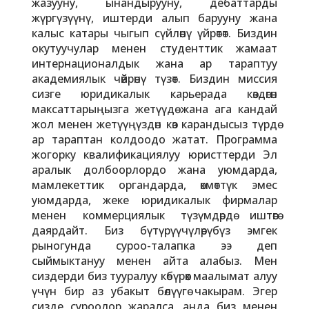
жазууну, ынандырууну, дебаттарды
жүргүзүүнү, иштерди алып барууну жана
калыс катары чыгып сүйлөөнү үйрөтөт. Биздин
окутуучулар менен студенттик жамаат
интернационалдык жана ар тараптуу
академиялык чөйрөнү түзөт. Биздин миссия
сизге юридикалык карьерада көздөгөн
максаттарыңызга жетүүдө жана ага кандай
жол менен жетүүңүздөн көз карандысыз түрдө
ар тараптан колдоодо жатат. Программа
жогорку квалификациялуу юристтерди Эл
аралык долбоорлордо жана уюмдарда,
мамлекеттик органдарда, өкмөттүк эмес
уюмдарда, жеке юридикалык фирмалар
менен коммерциялык түзүмдөрдө иштөөгө
даярдайт. Биз бүтүрүүчүлөрүбүз эмгек
рыногунда суроо-талапка ээ деп
сыймыктануу менен айта алабыз. Мен
сиздерди биз тууралуу көбүрөөк маалымат алуу
үчүн бир аз убакыт бөлүүгө чакырам. Эгер
сизде суроолор жаралса, анда биз менен